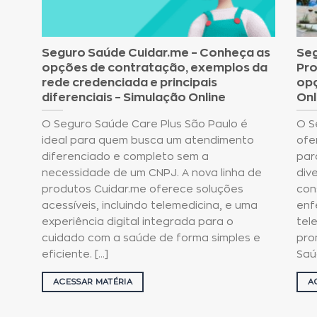
Seguro Saúde Cuidar.me – Conheça as
Seg
opções de contratação, exemplos da
Pro
rede credenciada e principais
opç
diferenciais – Simulação Online
Onl
O Seguro Saúde Care Plus São Paulo é
O S
ideal para quem busca um atendimento
ofe
diferenciado e completo sem a
par
necessidade de um CNPJ. A nova linha de
div
produtos Cuidar.me oferece soluções
con
acessíveis, incluindo telemedicina, e uma
enf
experiência digital integrada para o
tel
cuidado com a saúde de forma simples e
pro
eficiente. [...]
Saú
ACESSAR MATÉRIA
A