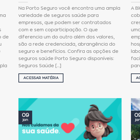
Na Porto Seguro você encontra uma ampla
A B
uma
variedade de seguros saúde para
cob
empresas, que podem ser contratados
cre
s
com e sem coparticipação. O que
uma
o de
diferencia um do outro além dos valores,
emp
u
são a rede credenciada, abrangência do
hos
e
seguro e benefícios. Confira as opções de
lab
seguros saúde Porto Seguro disponíveis:
fac
pla
Seguros Saúde [...]
para
ACESSAR MATÉRIA
A
09
0
jan
ja