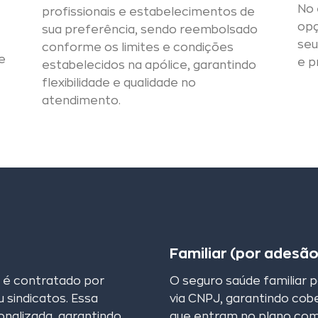
No 
profissionais e estabelecimentos de
opç
sua preferência, sendo reembolsado
seu
conforme os limites e condições
e
e p
estabelecidos na apólice, garantindo
flexibilidade e qualidade no
atendimento.
Familiar (por adesã
o é contratado por
O seguro saúde familiar 
 sindicatos. Essa
via CNPJ, garantindo cobe
nalizada, garantindo
que entram no plano co