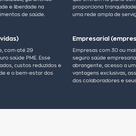
ade e liberdade na
proporciona tranquilidad
cimentos de saúde.
uma rede ampla de serviç
vidas)
Empresarial (empres
, com até 29
Empresas com 30 ou mais
guro saúde PME. Esse
seguro saúde empresarial
ados, custos reduzidos e
abrangente, acesso a um
úde e o bem-estar dos
vantagens exclusivas, as
dos colaboradores e seu