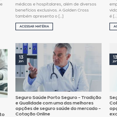
de
médicas e hospitalares, além de diversos
emp
benefícios exclusivos. A Golden Cross
vid
também apresenta o [...]
é [...
ACESSAR MATÉRIA
A
13
1
jan
ja
Seguro Saúde Porto Seguro – Tradição
Seg
e Qualidade com uma das melhores
Cob
opções de seguro saúde do mercado –
opç
Cotação Online
exc
to