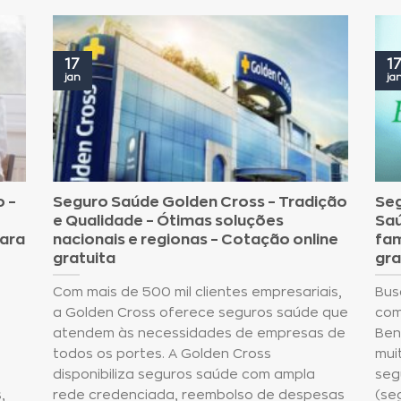
17
1
jan
ja
o –
Seguro Saúde Golden Cross – Tradição
Seg
e Qualidade – Ótimas soluções
Saú
para
nacionais e regionas – Cotação online
fam
gratuita
gra
Com mais de 500 mil clientes empresariais,
Bus
a Golden Cross oferece seguros saúde que
com
atendem às necessidades de empresas de
Ben
todos os portes. A Golden Cross
mui
disponibiliza seguros saúde com ampla
seg
,
rede credenciada, reembolso de despesas
(se