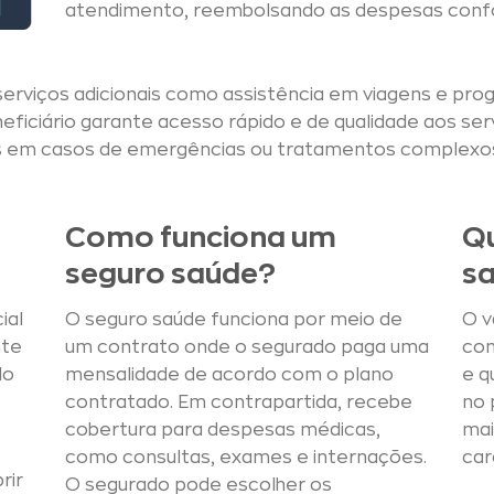
atendimento, reembolsando as despesas confo
 serviços adicionais como assistência em viagens e p
eficiário garante acesso rápido e de qualidade aos se
iras em casos de emergências ou tratamentos complexo
Como funciona um
Qu
seguro saúde?
s
ial
O seguro saúde funciona por meio de
O v
nte
um contrato onde o segurado paga uma
con
do
mensalidade de acordo com o plano
e q
contratado. Em contrapartida, recebe
no 
cobertura para despesas médicas,
mai
como consultas, exames e internações.
car
rir
O segurado pode escolher os