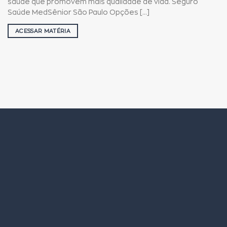
saúde que promovem mais qualidade de vida. Seguro
Saúde MedSênior São Paulo Opções [...]
ACESSAR MATÉRIA