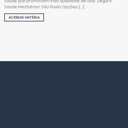
saúde que promovem mais qualidade de vida. Seguro
Saúde MedSênior São Paulo Opções [...]
ACESSAR MATÉRIA