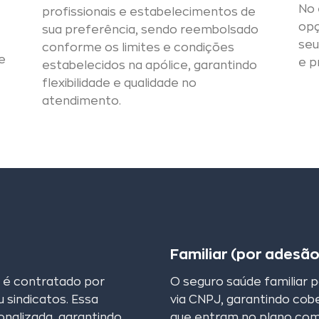
No 
profissionais e estabelecimentos de
opç
sua preferência, sendo reembolsado
seu
conforme os limites e condições
e
e p
estabelecidos na apólice, garantindo
flexibilidade e qualidade no
atendimento.
Familiar (por adesã
o é contratado por
O seguro saúde familiar 
 sindicatos. Essa
via CNPJ, garantindo cobe
nalizada, garantindo
que entram no plano co