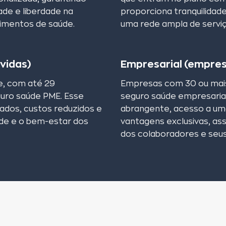
ade e liberdade na
proporciona tranquilidad
cimentos de saúde.
uma rede ampla de serviç
vidas)
Empresarial (empres
, com até 29
Empresas com 30 ou mais
guro saúde PME. Esse
seguro saúde empresarial
ados, custos reduzidos e
abrangente, acesso a um
úde e o bem-estar dos
vantagens exclusivas, as
dos colaboradores e seu