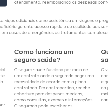
atendimento, reembolsando as despesas confo
 serviços adicionais como assistência em viagens e p
eficiário garante acesso rápido e de qualidade aos se
iras em casos de emergências ou tratamentos complexo
Como funciona um
Qu
seguro saúde?
s
ial
O seguro saúde funciona por meio de
O v
nte
um contrato onde o segurado paga uma
con
do
mensalidade de acordo com o plano
e q
contratado. Em contrapartida, recebe
no 
cobertura para despesas médicas,
mai
como consultas, exames e internações.
car
rir
O segurado pode escolher os