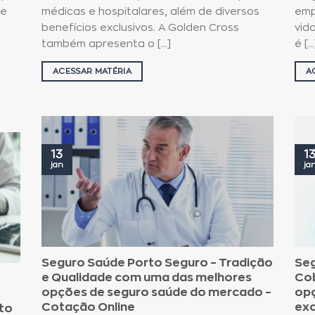
de
médicas e hospitalares, além de diversos
emp
benefícios exclusivos. A Golden Cross
vid
também apresenta o [...]
é [...
ACESSAR MATÉRIA
A
13
1
jan
ja
Seguro Saúde Porto Seguro – Tradição
Seg
e Qualidade com uma das melhores
Cob
opções de seguro saúde do mercado –
opç
Cotação Online
exc
to