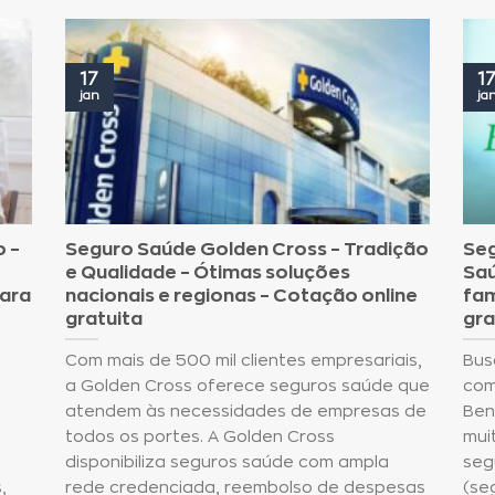
17
1
jan
ja
o –
Seguro Saúde Golden Cross – Tradição
Seg
e Qualidade – Ótimas soluções
Saú
para
nacionais e regionas – Cotação online
fam
gratuita
gra
Com mais de 500 mil clientes empresariais,
Bus
a Golden Cross oferece seguros saúde que
com
atendem às necessidades de empresas de
Ben
todos os portes. A Golden Cross
mui
disponibiliza seguros saúde com ampla
seg
,
rede credenciada, reembolso de despesas
(se